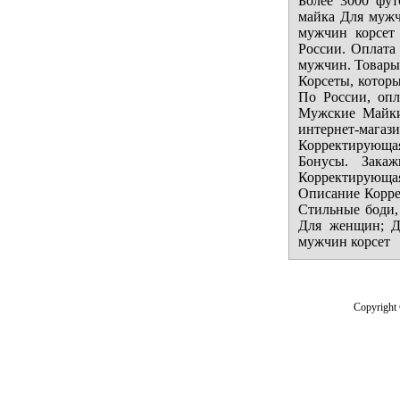
Более 3000 фу
майка Для мужч
мужчин корсет 
России. Оплата
мужчин. Товары
Корсеты, которы
По России, оп
Мужские Майки
интернет-магази
Корректирующая
Бонусы. Зака
Корректирующа
Описание Корре
Стильные боди,
Для женщин; Д
мужчин корсет
Copyright 